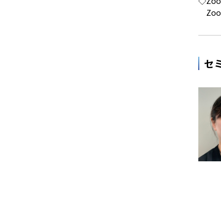
◇Zo
Zoo
セ