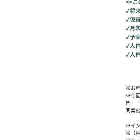
<<
✓将
✓仮
✓月
✓予
✓人
✓人
※お申
※今
門」
同業
※イ
※（株