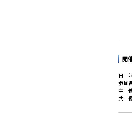
開
日 
参加
主 
共 