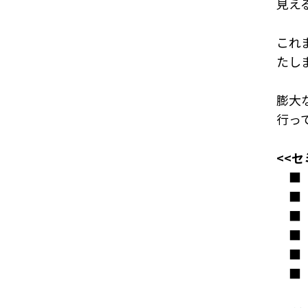
見え
これ
たし
膨大
行っ
<<セ
■ 
■ 
■ 
■ 
■ 
■ 