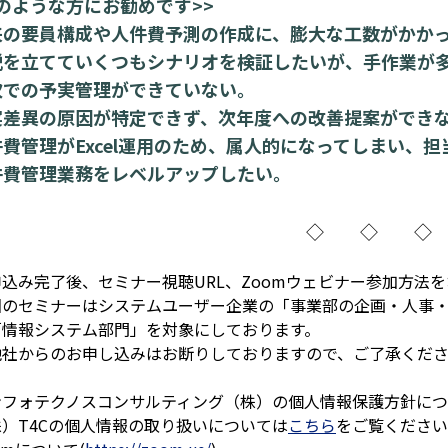
このような方にお勧めです>>
来の要員構成や人件費予測の作成に、膨大な工数がかか
説を立てていくつもシナリオを検証したいが、手作業が
次での予実管理ができていない。
実差異の原因が特定できず、次年度への改善提案ができ
件費管理がExcel運用のため、属人的になってしまい、
件費管理業務をレベルアップしたい。
込み完了後、セミナー視聴URL、Zoomウェビナー参加方法
回のセミナーはシステムユーザー企業の「事業部の企画・人事
「情報システム部門」を対象にしております。
他社からのお申し込みはお断りしておりますので、ご了承くだ
ンフォテクノスコンサルティング（株）の個人情報保護方針に
）T4Cの個人情報の取り扱いについては
こちら
をご覧ください