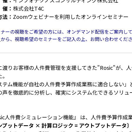
催：
インフォテクノスコンサルティング株式会社
催：
株式会社T4C
方法：
Zoomウェビナーを利用したオンラインセミナー
ミナーの視聴をご希望の方には、オンデマンド配信をご案内し
ら
から、視聴希望のセミナーをご記入の上、お問い合わせくだ
に渡りお客様の人件費管理を支援してきた"Rosic"が
た。
ステム機能が自社の人件費予算作成業務に適合しない」
の声を徹底的に分析し、確実にシステム化できるソリュ
osic人件費シミュレーション機能』 は、人件費予算作成
ンプットデータ × 計算ロジック = アウトプットデータ〕