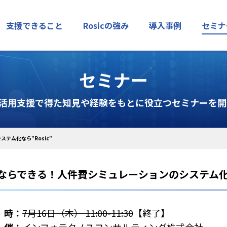
支援できること
Rosicの強み
導入事例
セミナ
セミナー
入・活用支援で得た知見や経験をもとに役立つセミナーを
テム化なら"Rosic"
ならできる！人件費シミュレーションのシステム化なら
時：
7月16日（木） 11:00-11:30
【終了】