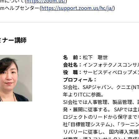
omについて(
https://zoom.us/
)
mヘルプセンター(
https://support.zoom.us/hc/ja/
)
ミナー講師
名 前：
松下 聰世
会社名：
インフォテクノスコンサ
役 職：
サービスディベロップメ
プロフィール：
SI会社、SAPジャパン、クニエ(N
年よりITCに参画。
SI会社では人事管理、製品管理
発・展開に従事する。 SAPでは
ロジェクトのリードから保守まで
社｢目標管理システム｣、｢ラーニ
リバリーに従事し、 国内導入実