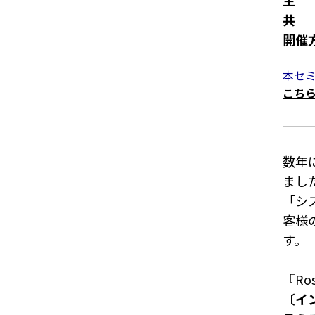
主 
共 
開催
本セ
こち
数年
まし
「シ
客様
す。
『R
〔イ